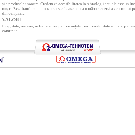
și a produselor noastre. Credem că accesibilitatea la tehnologii actuale este un luc
noștri. Rezultatul muncii noastre este de asemenea o mărturie certă a accentului 
din companie.
VALORI
Integritate, inovare, îmbunătățirea performanțelor,
responsabilitate socială, profe
comtinuă
.