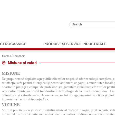
ECTROCASNICE
PRODUSE ȘI SERVICII INDUSTRIALE
Home
> Companie
Misiune și valori
MISIUNE
Ne propunem să depășim așteptările clienţilor noştri, să oferim soluţii complete, 
satisfacţie, atât pentru clienţi cât şi pentru acţionari, angajaţi, comunitatea local
noastre în piață și a echipei de profesioniști, garantăm cumularea eforturilor pent
serviciilor oferite, în ritmul trendurilor în tehnologie de la nivel internațional. L
tehnologic și valorile reale. De asemenea, ne luăm angajamentul de a fi ca și pân
importanța mediului înconjurător.
VIZIUNE
Spiritul practic și creșterea confortului zilnic al clienților noștri, pe de o parte, c
industrial, pe de altă parte, ne inspiră pentru a realiza produse competitive. Sunt