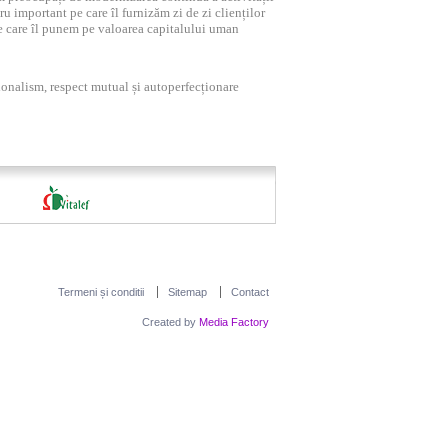
ru important pe care îl furnizăm zi de zi clienților
pe care îl punem pe valoarea capitalului uman
sionalism, respect mu
tual și autoperfecționare
Termeni și conditii
Sitemap
Contact
Created by
Media Factory