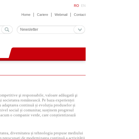
RO
EN
Home
Cariere
Webmail
Contact
Newsletter
competitive şi responsabile, valoare adăugată şi
ă şi societatea românească. Pe baza experienței
ru adaptarea continuă și evoluția produselor și
a nivel social și comunitar, susținem progresul
ă acum o companie verde, care conștientizează
alitatea, diversitatea și tehnologia propuse mediului
em preocupați de modernizarea continuă a activității